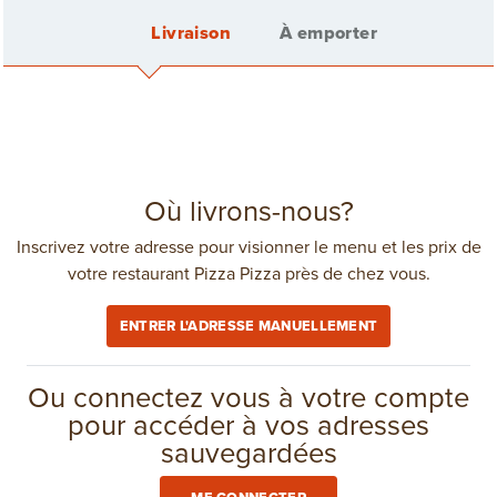
Livraison
À emporter
OFFRES SPÉCIALES
Voir tout
EN VEDETTE
Me connecter
Où livrons-nous?
Inscrivez votre adresse pour visionner le menu et les prix de
votre restaurant Pizza Pizza près de chez vous.
Créer un compte
ENTRER L'ADRESSE MANUELLEMENT
Frais de livraison: 4,25 $
dans
Toronto
(416) 967-1111
Ou connectez vous à votre compte
pour accéder à vos adresses
sauvegardées
COMMANDE GROUPÉE