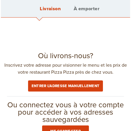
Livraison
À emporter
Retour
TRIO SANDWICH AU POULET
CRÉMEUX À L'AIL
Me connecter
Où livrons-nous?
Inscrivez votre adresse pour visionner le menu et les prix de
Tu as
2
articles
configurer
votre restaurant Pizza Pizza près de chez vous.
Créer un compte
Essayez notre Trio Sandwich Au Poulet Crémeux à l'ail!
ENTRER L'ADRESSE MANUELLEMENT
Essayez-le dans votre restaurant Pizza Pizza le plus près
Frais de livraison: 4,25 $
dans
Toronto
(416) 967-1111
de chez vous ou faites-vous livrer des plats!
Ou connectez vous à votre compte
pour accéder à vos adresses
12,39 $
1
sauvegardées
COMMANDE GROUPÉE
AJOUTER AU PANIER