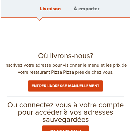
Livraison
À emporter
OFFRES SPÉCIALES
Voir tout
EN VEDETTE
Me connecter
Où livrons-nous?
Inscrivez votre adresse pour visionner le menu et les prix de
votre restaurant Pizza Pizza près de chez vous.
Créer un compte
ENTRER L'ADRESSE MANUELLEMENT
Frais de livraison: 3,75 $
dans
Chateauguay
(514) 737-1111
Ou connectez vous à votre compte
pour accéder à vos adresses
sauvegardées
COMMANDE GROUPÉE