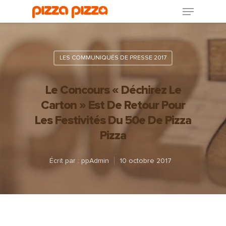
LES COMMUNIQUÉS DE PRESSE 2017
Le Concours « Déchirez Le
Carton » Est De Retour Pour
Les Festivités Du 50e De Pizza
Pizza
Écrit par :
ppAdmin
10 octobre 2017