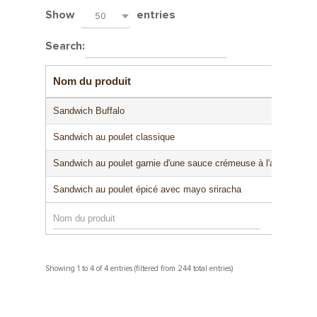
Show
entries
50
Search:
Taill
Nom du produit
Sandwich Buffalo
Sandwich au poulet classique
Sandwich au poulet garnie d'une sauce crémeuse à l'ail
Sandwich au poulet épicé avec mayo sriracha
Showing 1 to 4 of 4 entries (filtered from 244 total entries)
À notre sujet
Depuis 1967