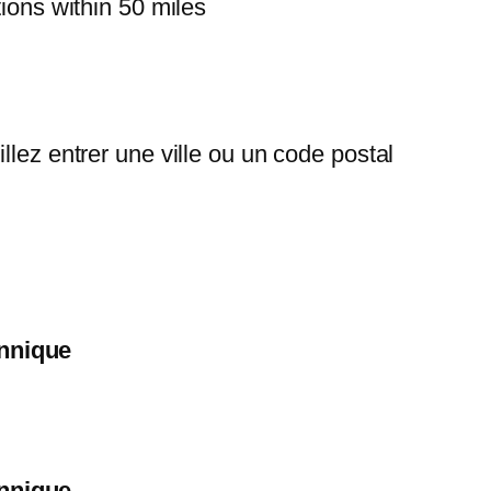
ions within 50 miles
llez entrer une ville ou un code postal
nnique
nnique