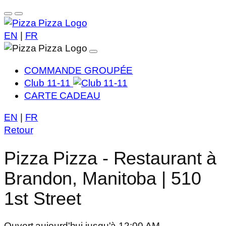
EN
|
FR
COMMANDE GROUPÉE
Club 11-11
CARTE CADEAU
EN
|
FR
Retour
Pizza Pizza - Restaurant à
Brandon, Manitoba | 510
1st Street
Ouvert aujourd'hui jusqu'à 12:00 AM