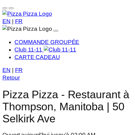
EN
|
FR
COMMANDE GROUPÉE
Club 11-11
CARTE CADEAU
EN
|
FR
Retour
Pizza Pizza - Restaurant à
Thompson, Manitoba | 50
Selkirk Ave
Ouvert aujourd'hui jusqu'à 02:00 AM