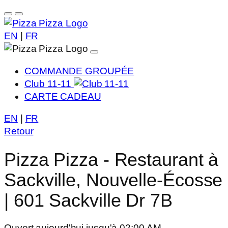
EN
|
FR
COMMANDE GROUPÉE
Club 11-11
CARTE CADEAU
EN
|
FR
Retour
Pizza Pizza - Restaurant à
Sackville, Nouvelle-Écosse
| 601 Sackville Dr 7B
Ouvert aujourd'hui jusqu'à 02:00 AM