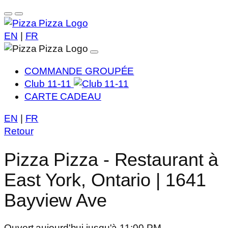
EN
|
FR
COMMANDE GROUPÉE
Club 11-11
CARTE CADEAU
EN
|
FR
Retour
Pizza Pizza - Restaurant à
East York, Ontario | 1641
Bayview Ave
Ouvert aujourd'hui jusqu'à 11:00 PM