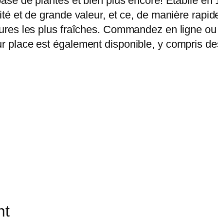
 base de plantes et bien plus encore! Établie en
alité et de grande valeur, et ce, de manière ra
itures les plus fraîches. Commandez en ligne ou 
ur place est également disponible, y compris des
nt