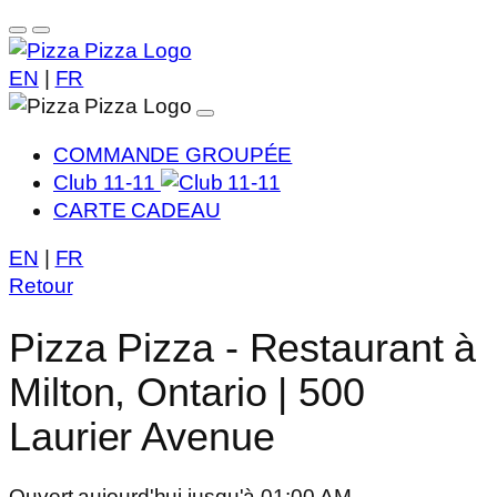
EN
|
FR
COMMANDE GROUPÉE
Club 11-11
CARTE CADEAU
EN
|
FR
Retour
Pizza Pizza - Restaurant à
Milton, Ontario | 500
Laurier Avenue
Ouvert aujourd'hui jusqu'à 01:00 AM