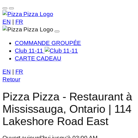
EN
|
FR
COMMANDE GROUPÉE
Club 11-11
CARTE CADEAU
EN
|
FR
Retour
Pizza Pizza - Restaurant à
Mississauga, Ontario | 114
Lakeshore Road East
Ouvert aujourd'hui jusqu'à 03:00 AM