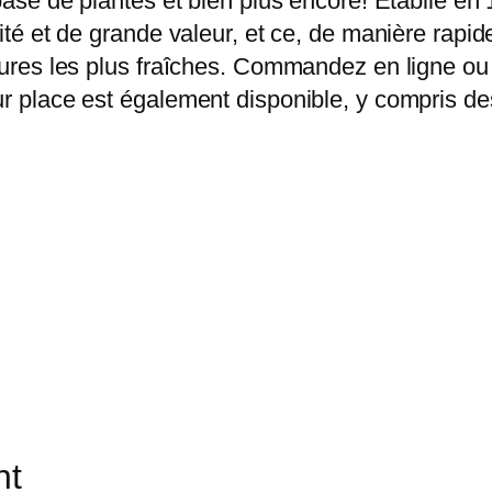
 base de plantes et bien plus encore! Établie en
alité et de grande valeur, et ce, de manière ra
itures les plus fraîches. Commandez en ligne ou 
ur place est également disponible, y compris des
nt