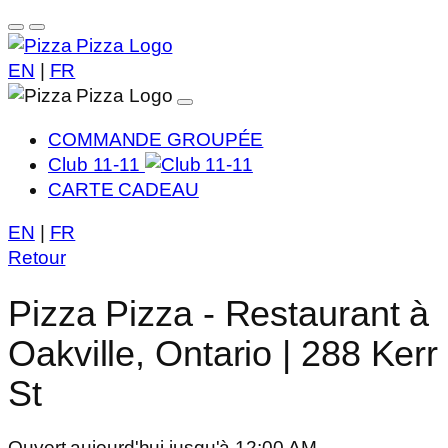
EN
|
FR
COMMANDE GROUPÉE
Club 11-11
CARTE CADEAU
EN
|
FR
Retour
Pizza Pizza - Restaurant à
Oakville, Ontario | 288 Kerr
St
Ouvert aujourd'hui jusqu'à 12:00 AM