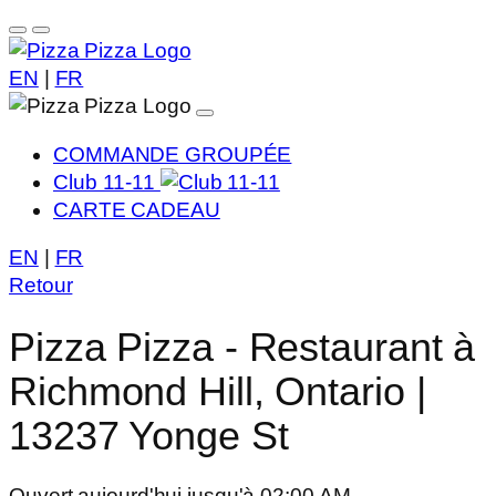
EN
|
FR
COMMANDE GROUPÉE
Club 11-11
CARTE CADEAU
EN
|
FR
Retour
Pizza Pizza - Restaurant à
Richmond Hill, Ontario |
13237 Yonge St
Ouvert aujourd'hui jusqu'à 02:00 AM