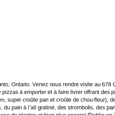
nto, Ontario. Venez nous rendre visite au 678 Q
 pizzas à emporter et à faire livrer offrant des 
en, super croûte pan et croûte de chou-fleur), 
, du pain à l’ail gratiné, des strombolis, des pa