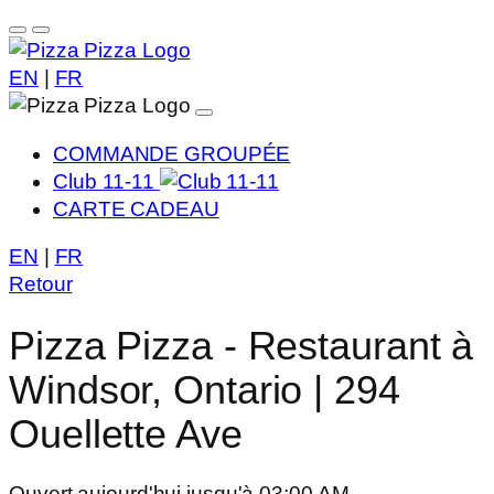
EN
|
FR
COMMANDE GROUPÉE
Club 11-11
CARTE CADEAU
EN
|
FR
Retour
Pizza Pizza - Restaurant à
Windsor, Ontario | 294
Ouellette Ave
Ouvert aujourd'hui jusqu'à 03:00 AM