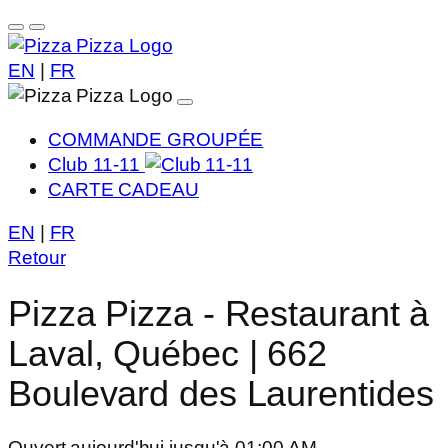
EN
|
FR
COMMANDE GROUPÉE
Club 11-11
CARTE CADEAU
EN
|
FR
Retour
Pizza Pizza - Restaurant à
Laval, Québec | 662
Boulevard des Laurentides
Ouvert aujourd'hui jusqu'à 01:00 AM