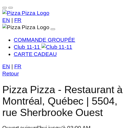
EN
|
FR
COMMANDE GROUPÉE
Club 11-11
CARTE CADEAU
EN
|
FR
Retour
Pizza Pizza - Restaurant à
Montréal, Québec | 5504,
rue Sherbrooke Ouest
Ouvert aujourd'hui jusqu'à 03:00 AM