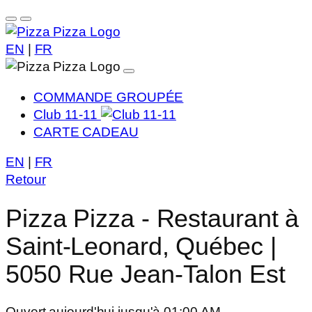
EN
|
FR
COMMANDE GROUPÉE
Club 11-11
CARTE CADEAU
EN
|
FR
Retour
Pizza Pizza - Restaurant à
Saint-Leonard, Québec |
5050 Rue Jean-Talon Est
Ouvert aujourd'hui jusqu'à 01:00 AM