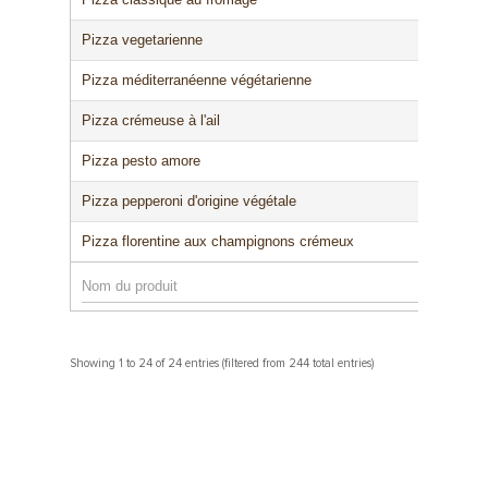
Nos délices
Votre Pizza Pizza
Entreprise
Pizza vegetarienne
Notre qualité
Obtenir une franchise
Pizza méditerranéenne végétarienne
Notre entreprise
Pour Vous
Nutrition
Pizza crémeuse à l'ail
Occasions de franchis
Équipe de direction
Intro
FAQ
Pizza pesto amore
Équipe
Joignez-vous à nous
Communiquer
Pizza pepperoni d'origine végétale
FAQ sur les franchises
Collectivité
Pizza florentine aux champignons crémeux
Programme de fidélité
Communiquez avec no
Donnez avec le sourir
Cartes-cadeaux
équipe
Environnement
Programmes scolaires
Showing 1 to 24 of 24 entries (filtered from 244 total entries)
Communiqués de pre
Service de traiteur
Concours