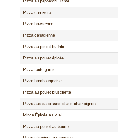
Pizza au pepperoni ultime
Pizza carnivore
Pizza hawaienne
Pizza canadienne
Pizza au poulet buffalo
Pizza au poulet épicée
Pizza toute garnie
Pizza hambourgeoise
Pizza au poulet bruschetta
Pizza aux saucisses et aux champignons
À notre sujet
Mince Épicée au Miel
Pizza au poulet au beurre
Depuis 1967
Franchises
Pizza classique au fromage