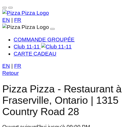
EN
|
FR
COMMANDE GROUPÉE
Club 11-11
CARTE CADEAU
EN
|
FR
Retour
Pizza Pizza - Restaurant à
Fraserville, Ontario | 1315
Country Road 28
Ouvert aujourd'hui jusqu'à 09:00 PM