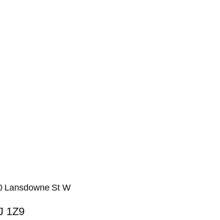
080 Lansdowne St W
J 1Z9