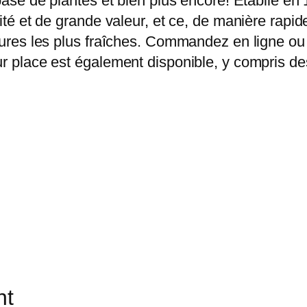
 base de plantes et bien plus encore! Établie en
alité et de grande valeur, et ce, de manière ra
itures les plus fraîches. Commandez en ligne ou 
ur place est également disponible, y compris des
nt