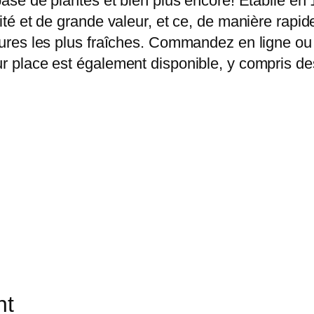
 base de plantes et bien plus encore! Établie en
alité et de grande valeur, et ce, de manière ra
itures les plus fraîches. Commandez en ligne ou 
ur place est également disponible, y compris des
nt